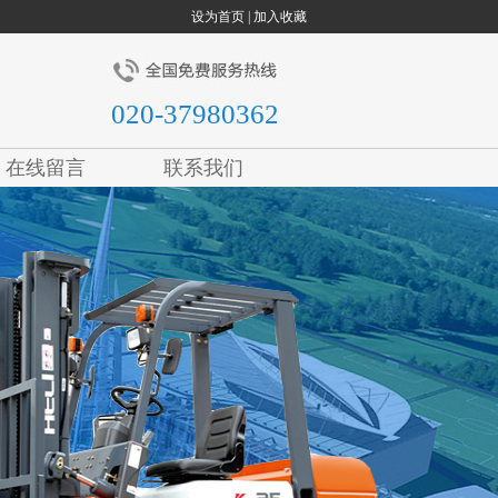
设为首页
|
加入收藏
020-37980362
在线留言
联系我们