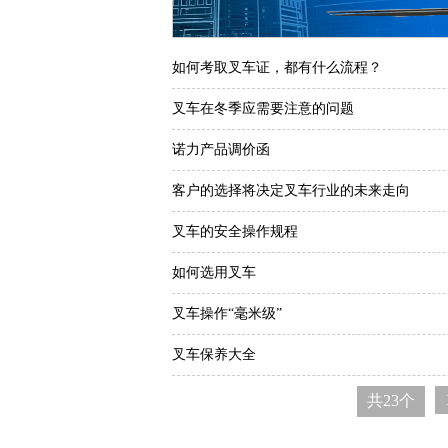
如何考取叉车证，都有什么流程？
叉车在冬季应需要注意的问题
诺力产品调价函
客户的选择将决定叉车行业的未来走向
叉车的安全操作规程
如何选用叉车
叉车操作“毫米级”
叉车保养大全
共23个