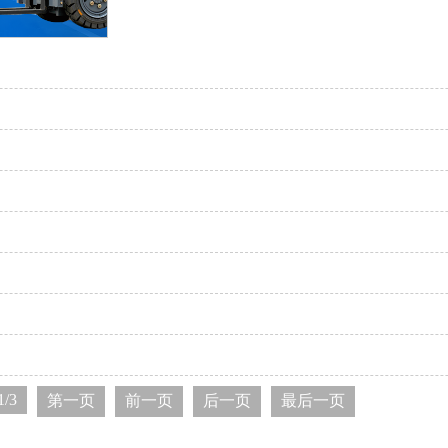
1/3
第一页
前一页
后一页
最后一页