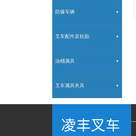
内燃牵引车
装载机
防爆车辆
防爆叉车
叉车配件及轮胎
叉车配件
油桶属具
叉车属具
叉车属具夹具
叉车属具