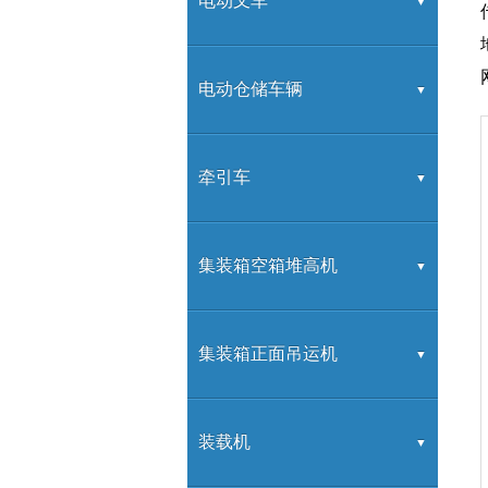
G系列
电动叉车
K系列
G系列
电动仓储车辆
H2000系列
高频充电机
交流前移动式蓄电池叉车
牵引车
H3系列
G系列充电机
交流蓄电池托盘堆垛车
电动牵引车
集装箱空箱堆高机
H系列
蓄电池托盘搬运车
电动搬运车
2-8层堆高机
集装箱正面吊运机
合力拖车产品
正面吊
装载机