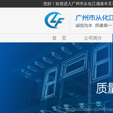
您好！欢迎进入广州市从化江浦凌丰叉
首 页
公司简介